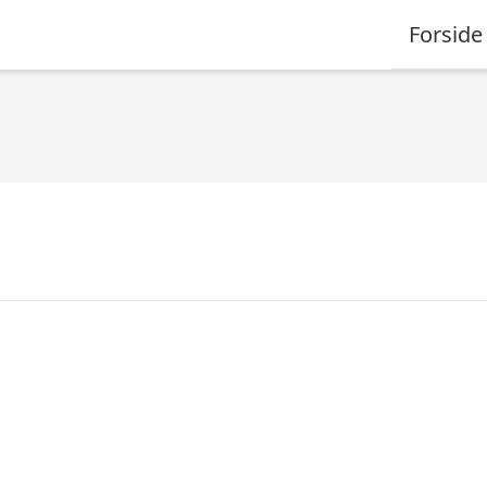
Forside