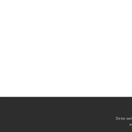
Copyright 2026 - Pilanto Aps
Dette web
a