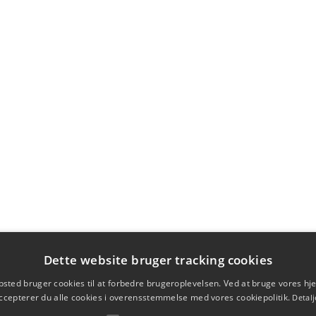
Dette website bruger tracking cookies
sted bruger cookies til at forbedre brugeroplevelsen. Ved at bruge vores 
ccepterer du alle cookies i overensstemmelse med vores cookiepolitik.
Detalj