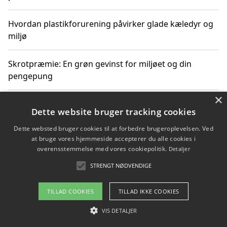
Hvordan plastikforurening påvirker glade kæledyr og
miljø
Skrotpræmie: En grøn gevinst for miljøet og din
pengepung
×
Hvordan blåfade med rist kan hjælpe med at reducere
Dette website bruger tracking cookies
plastik i havet
Dette websted bruger cookies til at forbedre brugeroplevelsen. Ved
at bruge vores hjemmeside accepterer du alle cookies i
Spil kasinospil på et troværdigt online casino: Din
overensstemmelse med vores cookiepolitik.
Detaljer
guide til sikker og sjov underholdning
STRENGT NØDVENDIGE
TILLAD COOKIES
TILLAD IKKE COOKIES
Copyright 2026 - Pilanto Aps
VIS DETALJER
Om / kontakt
Blog
Betingelser