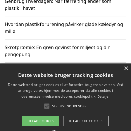
Genbrug i hverdagen: Når færre ting ender som
plastik i havet
Hvordan plastikforurening påvirker glade kæledyr og
miljø
Skrotpræmie: En grøn gevinst for miljøet og din
pengepung
×
Hvordan blåfade med rist kan hjælpe med at reducere
Dette website bruger tracking cookies
plastik i havet
Dette websted bruger cookies til at forbedre brugeroplevelsen. Ved
at bruge vores hjemmeside accepterer du alle cookies i
Spil kasinospil på et troværdigt online casino: Din
overensstemmelse med vores cookiepolitik.
Detaljer
guide til sikker og sjov underholdning
STRENGT NØDVENDIGE
TILLAD COOKIES
TILLAD IKKE COOKIES
Copyright 2026 - Pilanto Aps