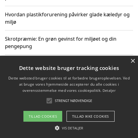
Hvordan plastikforurening påvirker glade kæledyr og
miljø
Skrotpræmie: En grøn gevinst for miljøet og din
pengepung
×
Hvordan blåfade med rist kan hjælpe med at reducere
Dette website bruger tracking cookies
plastik i havet
Dette websted bruger cookies til at forbedre brugeroplevelsen. Ved
at bruge vores hjemmeside accepterer du alle cookies i
Spil kasinospil på et troværdigt online casino: Din
overensstemmelse med vores cookiepolitik.
Detaljer
guide til sikker og sjov underholdning
STRENGT NØDVENDIGE
TILLAD COOKIES
TILLAD IKKE COOKIES
Copyright 2026 - Pilanto Aps
VIS DETALJER
Om / kontakt
Blog
Betingelser