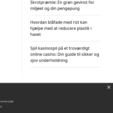
Skrotpræmie: En grøn gevinst for
miljøet og din pengepung
Hvordan blåfade med rist kan
hjælpe med at reducere plastik i
havet
Spil kasinospil på et troværdigt
online casino: Din guide til sikker og
sjov underholdning
×
Om / kontakt
Blog
Betingelser
hjemmeside
er