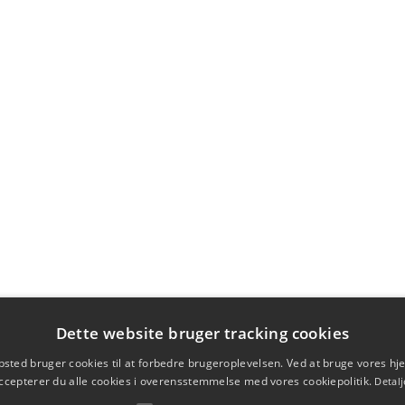
Dette website bruger tracking cookies
sted bruger cookies til at forbedre brugeroplevelsen. Ved at bruge vores 
ccepterer du alle cookies i overensstemmelse med vores cookiepolitik.
Detalj