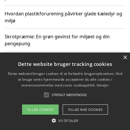
Hvordan plastikforurening påvirker glade kæledyr og
miljø
Skrotpræmie: En grøn gevinst for miljøet og din
pengepung
×
Hvordan blåfade med rist kan hjælpe med at reducere
Dette website bruger tracking cookies
plastik i havet
Dette websted bruger cookies til at forbedre brugeroplevelsen. Ved
at bruge vores hjemmeside accepterer du alle cookies i
Spil kasinospil på et troværdigt online casino: Din
overensstemmelse med vores cookiepolitik.
Detaljer
guide til sikker og sjov underholdning
STRENGT NØDVENDIGE
TILLAD COOKIES
TILLAD IKKE COOKIES
Copyright 2026 - Pilanto Aps
VIS DETALJER
Om / kontakt
Blog
Betingelser