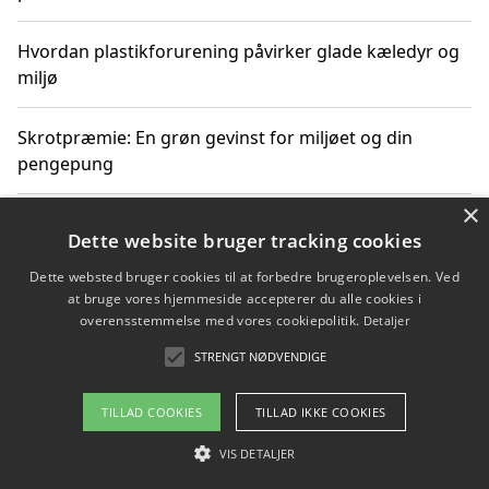
Hvordan plastikforurening påvirker glade kæledyr og
miljø
Skrotpræmie: En grøn gevinst for miljøet og din
pengepung
×
Hvordan blåfade med rist kan hjælpe med at reducere
Dette website bruger tracking cookies
plastik i havet
Dette websted bruger cookies til at forbedre brugeroplevelsen. Ved
at bruge vores hjemmeside accepterer du alle cookies i
Spil kasinospil på et troværdigt online casino: Din
overensstemmelse med vores cookiepolitik.
Detaljer
guide til sikker og sjov underholdning
STRENGT NØDVENDIGE
TILLAD COOKIES
TILLAD IKKE COOKIES
Copyright 2026 - Pilanto Aps
VIS DETALJER
Om / kontakt
Blog
Betingelser