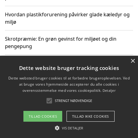
Hvordan plastikforurening påvirker glade kæledyr og
miljø
Skrotpræmie: En grøn gevinst for miljøet og din
pengepung
×
Hvordan blåfade med rist kan hjælpe med at reducere
Dette website bruger tracking cookies
plastik i havet
Dette websted bruger cookies til at forbedre brugeroplevelsen. Ved
at bruge vores hjemmeside accepterer du alle cookies i
Spil kasinospil på et troværdigt online casino: Din
overensstemmelse med vores cookiepolitik.
Detaljer
guide til sikker og sjov underholdning
STRENGT NØDVENDIGE
TILLAD COOKIES
TILLAD IKKE COOKIES
Copyright 2026 - Pilanto Aps
VIS DETALJER
Om / kontakt
Blog
Betingelser