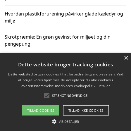
Hvordan plastikforurening påvirker glade kæledyr og
miljø
Skrotpræmie: En grøn gevinst for miljøet og din
pengepung
×
Hvordan blåfade med rist kan hjælpe med at reducere
Dette website bruger tracking cookies
plastik i havet
Dette websted bruger cookies til at forbedre brugeroplevelsen. Ved
at bruge vores hjemmeside accepterer du alle cookies i
Spil kasinospil på et troværdigt online casino: Din
overensstemmelse med vores cookiepolitik.
Detaljer
guide til sikker og sjov underholdning
STRENGT NØDVENDIGE
TILLAD COOKIES
TILLAD IKKE COOKIES
Copyright 2026 - Pilanto Aps
VIS DETALJER
Om / kontakt
Blog
Betingelser