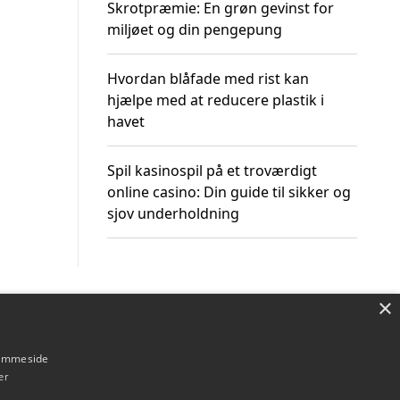
Skrotpræmie: En grøn gevinst for
miljøet og din pengepung
Hvordan blåfade med rist kan
hjælpe med at reducere plastik i
havet
Spil kasinospil på et troværdigt
online casino: Din guide til sikker og
sjov underholdning
×
Om / kontakt
Blog
Betingelser
hjemmeside
er