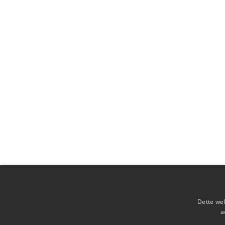
Copyright 2026 - Pilanto Aps
Dette web
a