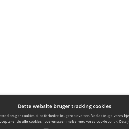
Dette website bruger tracking cookies
sted bruger cookies til at forbedre brugeroplevelsen. Ved at bruge vores 
ccepterer du alle cookies i overensstemmelse med vores cookiepolitik.
Detalj