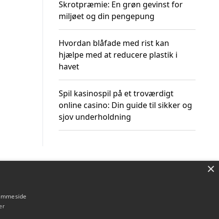
Skrotpræmie: En grøn gevinst for
miljøet og din pengepung
Hvordan blåfade med rist kan
hjælpe med at reducere plastik i
havet
Spil kasinospil på et troværdigt
online casino: Din guide til sikker og
sjov underholdning
×
Om / kontakt
Blog
Betingelser
hjemmeside
er