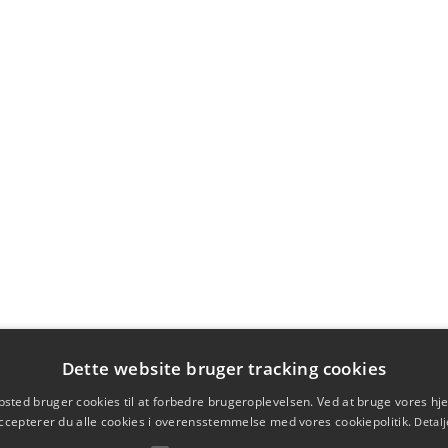
Dette website bruger tracking cookies
sted bruger cookies til at forbedre brugeroplevelsen. Ved at bruge vores 
ccepterer du alle cookies i overensstemmelse med vores cookiepolitik.
Detalj