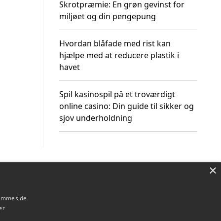
Skrotpræmie: En grøn gevinst for
miljøet og din pengepung
Hvordan blåfade med rist kan
hjælpe med at reducere plastik i
havet
Spil kasinospil på et troværdigt
online casino: Din guide til sikker og
sjov underholdning
×
Om / kontakt
Blog
Betingelser
hjemmeside
er