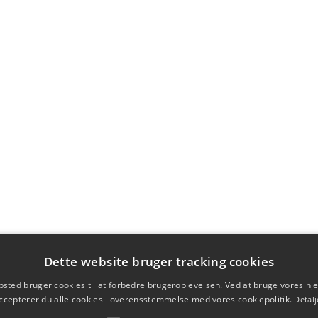
Dette website bruger tracking cookies
sted bruger cookies til at forbedre brugeroplevelsen. Ved at bruge vores 
ccepterer du alle cookies i overensstemmelse med vores cookiepolitik.
Detalj