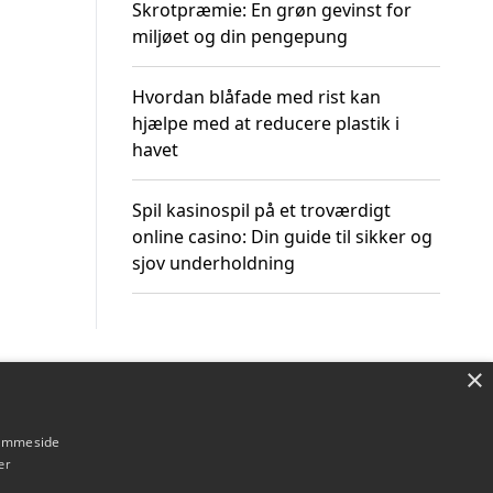
Skrotpræmie: En grøn gevinst for
miljøet og din pengepung
Hvordan blåfade med rist kan
hjælpe med at reducere plastik i
havet
Spil kasinospil på et troværdigt
online casino: Din guide til sikker og
sjov underholdning
×
Om / kontakt
Blog
Betingelser
hjemmeside
er