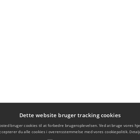
Dette website bruger tracking cookies
sted bruger cookies til at forbedre brugeroplevelsen. Ved at bruge vores 
ccepterer du alle cookies i overensstemmelse med vores cookiepolitik.
Detalj