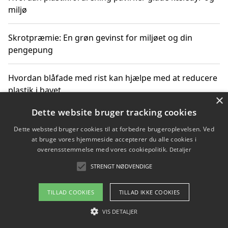
miljø
Skrotpræmie: En grøn gevinst for miljøet og din
pengepung
Hvordan blåfade med rist kan hjælpe med at reducere
plastik i havet
×
Dette website bruger tracking cookies
Spil kasinospil på et troværdigt online casino: Din
guide til sikker og sjov underholdning
Dette websted bruger cookies til at forbedre brugeroplevelsen. Ved
at bruge vores hjemmeside accepterer du alle cookies i
overensstemmelse med vores cookiepolitik.
Detaljer
STRENGT NØDVENDIGE
Copyright 2026 - Pilanto Aps
Om / kontakt
Blog
Betingelser
TILLAD COOKIES
TILLAD IKKE COOKIES
VIS DETALJER