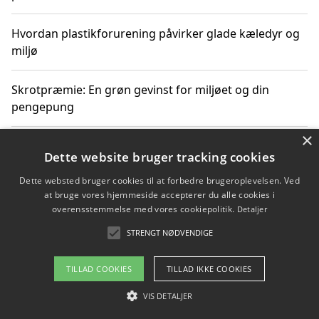
Hvordan plastikforurening påvirker glade kæledyr og
miljø
Skrotpræmie: En grøn gevinst for miljøet og din
pengepung
×
Hvordan blåfade med rist kan hjælpe med at reducere
Dette website bruger tracking cookies
plastik i havet
Dette websted bruger cookies til at forbedre brugeroplevelsen. Ved
at bruge vores hjemmeside accepterer du alle cookies i
Spil kasinospil på et troværdigt online casino: Din
overensstemmelse med vores cookiepolitik.
Detaljer
guide til sikker og sjov underholdning
STRENGT NØDVENDIGE
TILLAD COOKIES
TILLAD IKKE COOKIES
Copyright 2026 - Pilanto Aps
VIS DETALJER
Om / kontakt
Blog
Betingelser