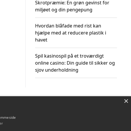
Skrotpræmie: En grøn gevinst for
miljøet og din pengepung
Hvordan blåfade med rist kan
hjælpe med at reducere plastik i
havet
Spil kasinospil på et troværdigt
online casino: Din guide til sikker og
sjov underholdning
×
Om / kontakt
Blog
Betingelser
hjemmeside
er