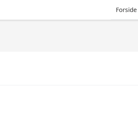
Forside