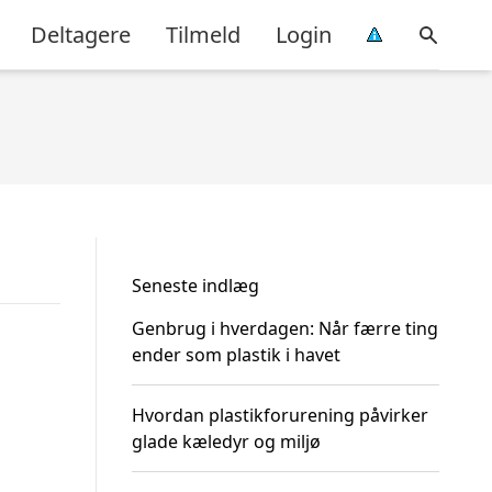
Deltagere
Tilmeld
Login
Seneste indlæg
Genbrug i hverdagen: Når færre ting
ender som plastik i havet
Hvordan plastikforurening påvirker
glade kæledyr og miljø