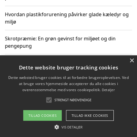
Hvordan plastikforurening påvirker glade kæledyr og
miljø
Skrotpræmie: En grøn gevinst for miljøet og din
pengepung
×
Hvordan blåfade med rist kan hjælpe med at reducere
Dette website bruger tracking cookies
plastik i havet
Dette websted bruger cookies til at forbedre brugeroplevelsen. Ved
at bruge vores hjemmeside accepterer du alle cookies i
Spil kasinospil på et troværdigt online casino: Din
overensstemmelse med vores cookiepolitik.
Detaljer
guide til sikker og sjov underholdning
STRENGT NØDVENDIGE
TILLAD COOKIES
TILLAD IKKE COOKIES
Copyright 2026 - Pilanto Aps
VIS DETALJER
Om / kontakt
Blog
Betingelser