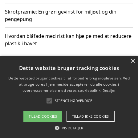
Skrotpræmie: En grøn gevinst for miljøet og din
pengepung
Hvordan blåfade med rist kan hjælpe med at reducere
plastik i havet
×
Spil kasinospil på et troværdigt online casino: Din
guide til sikker og sjov underholdning
Dette website bruger tracking cookies
Dette websted bruger cookies til at forbedre brugeroplevelsen. Ved
at bruge vores hjemmeside accepterer du alle cookies i
overensstemmelse med vores cookiepolitik.
Detaljer
Copyright 2026 - Pilanto Aps
STRENGT NØDVENDIGE
Om / kontakt
Blog
Betingelser
TILLAD COOKIES
TILLAD IKKE COOKIES
VIS DETALJER