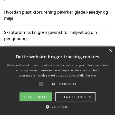
Hvordan plastikforurening påvirker glade kæledyr og
miljø
Skrotpræmie: En grøn gevinst for miljøet og din
pengepung
×
Hvordan blåfade med rist kan hjælpe med at reducere
Dette website bruger tracking cookies
plastik i havet
Dette websted bruger cookies til at forbedre brugeroplevelsen. Ved
at bruge vores hjemmeside accepterer du alle cookies i
Spil kasinospil på et troværdigt online casino: Din
overensstemmelse med vores cookiepolitik.
Detaljer
guide til sikker og sjov underholdning
STRENGT NØDVENDIGE
TILLAD COOKIES
TILLAD IKKE COOKIES
Copyright 2026 - Pilanto Aps
VIS DETALJER
Om / kontakt
Blog
Betingelser