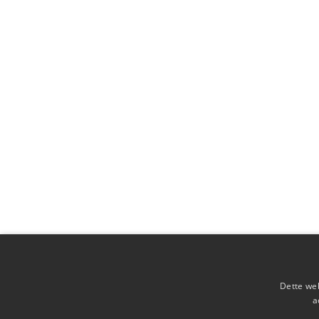
Copyright 2026 - Pilanto Aps
Dette web
a