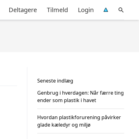
Deltagere
Tilmeld
Login
Seneste indlæg
Genbrug i hverdagen: Når færre ting
ender som plastik i havet
Hvordan plastikforurening påvirker
glade kæledyr og miljø