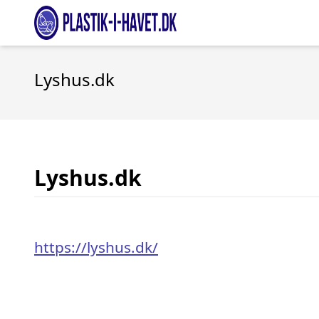
Lyshus.dk
Lyshus.dk
https://lyshus.dk/