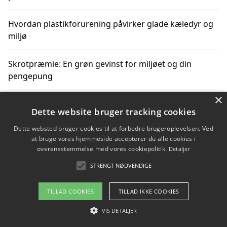
Hvordan plastikforurening påvirker glade kæledyr og
miljø
Skrotpræmie: En grøn gevinst for miljøet og din
pengepung
×
Hvordan blåfade med rist kan hjælpe med at reducere
Dette website bruger tracking cookies
plastik i havet
Dette websted bruger cookies til at forbedre brugeroplevelsen. Ved
at bruge vores hjemmeside accepterer du alle cookies i
Spil kasinospil på et troværdigt online casino: Din
overensstemmelse med vores cookiepolitik.
Detaljer
guide til sikker og sjov underholdning
STRENGT NØDVENDIGE
TILLAD COOKIES
TILLAD IKKE COOKIES
Copyright 2026 - Pilanto Aps
VIS DETALJER
Om / kontakt
Blog
Betingelser