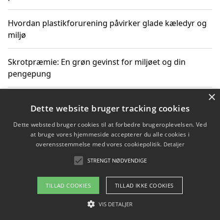
Hvordan plastikforurening påvirker glade kæledyr og
miljø
Skrotpræmie: En grøn gevinst for miljøet og din
pengepung
×
Hvordan blåfade med rist kan hjælpe med at reducere
Dette website bruger tracking cookies
plastik i havet
Dette websted bruger cookies til at forbedre brugeroplevelsen. Ved
at bruge vores hjemmeside accepterer du alle cookies i
Spil kasinospil på et troværdigt online casino: Din
overensstemmelse med vores cookiepolitik.
Detaljer
guide til sikker og sjov underholdning
STRENGT NØDVENDIGE
TILLAD COOKIES
TILLAD IKKE COOKIES
Copyright 2026 - Pilanto Aps
VIS DETALJER
Om / kontakt
Blog
Betingelser