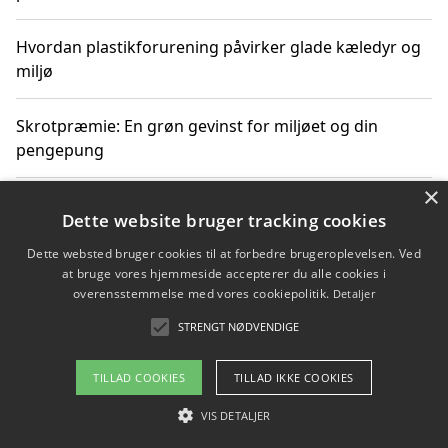
Hvordan plastikforurening påvirker glade kæledyr og
miljø
Skrotpræmie: En grøn gevinst for miljøet og din
pengepung
×
Hvordan blåfade med rist kan hjælpe med at reducere
Dette website bruger tracking cookies
plastik i havet
Dette websted bruger cookies til at forbedre brugeroplevelsen. Ved
at bruge vores hjemmeside accepterer du alle cookies i
Spil kasinospil på et troværdigt online casino: Din
overensstemmelse med vores cookiepolitik.
Detaljer
guide til sikker og sjov underholdning
STRENGT NØDVENDIGE
TILLAD COOKIES
TILLAD IKKE COOKIES
Copyright 2026 - Pilanto Aps
VIS DETALJER
Om / kontakt
Blog
Betingelser