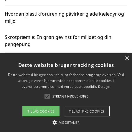
Hvordan plastikforurening påvirker glade kæledyr og
miljø
Skrotpræmie: En grøn gevinst for miljøet og din
pengepung
×
Hvordan blåfade med rist kan hjælpe med at reducere
Dette website bruger tracking cookies
plastik i havet
Dette websted bruger cookies til at forbedre brugeroplevelsen. Ved
at bruge vores hjemmeside accepterer du alle cookies i
Spil kasinospil på et troværdigt online casino: Din
overensstemmelse med vores cookiepolitik.
Detaljer
guide til sikker og sjov underholdning
STRENGT NØDVENDIGE
TILLAD COOKIES
TILLAD IKKE COOKIES
Copyright 2026 - Pilanto Aps
VIS DETALJER
Om / kontakt
Blog
Betingelser