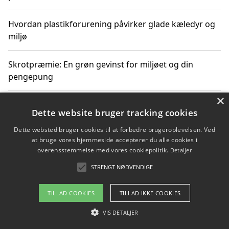
Hvordan plastikforurening påvirker glade kæledyr og
miljø
Skrotpræmie: En grøn gevinst for miljøet og din
pengepung
×
Hvordan blåfade med rist kan hjælpe med at reducere
Dette website bruger tracking cookies
plastik i havet
Dette websted bruger cookies til at forbedre brugeroplevelsen. Ved
at bruge vores hjemmeside accepterer du alle cookies i
Spil kasinospil på et troværdigt online casino: Din
overensstemmelse med vores cookiepolitik.
Detaljer
guide til sikker og sjov underholdning
STRENGT NØDVENDIGE
TILLAD COOKIES
TILLAD IKKE COOKIES
Copyright 2026 - Pilanto Aps
VIS DETALJER
Om / kontakt
Blog
Betingelser