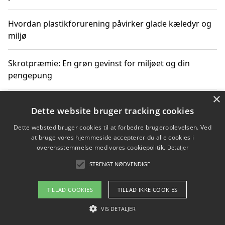
Hvordan plastikforurening påvirker glade kæledyr og
miljø
Skrotpræmie: En grøn gevinst for miljøet og din
pengepung
×
Hvordan blåfade med rist kan hjælpe med at reducere
Dette website bruger tracking cookies
plastik i havet
Dette websted bruger cookies til at forbedre brugeroplevelsen. Ved
at bruge vores hjemmeside accepterer du alle cookies i
Spil kasinospil på et troværdigt online casino: Din
overensstemmelse med vores cookiepolitik.
Detaljer
guide til sikker og sjov underholdning
STRENGT NØDVENDIGE
TILLAD COOKIES
TILLAD IKKE COOKIES
Copyright 2026 - Pilanto Aps
VIS DETALJER
Om / kontakt
Blog
Betingelser