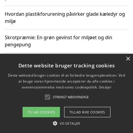
Hvordan plastikforurening påvirker glade kæledyr og
miljø
Skrotpræmie: En grøn gevinst for miljøet og din
pengepung
×
Hvordan blåfade med rist kan hjælpe med at reducere
Dette website bruger tracking cookies
plastik i havet
Dette websted bruger cookies til at forbedre brugeroplevelsen. Ved
at bruge vores hjemmeside accepterer du alle cookies i
Spil kasinospil på et troværdigt online casino: Din
overensstemmelse med vores cookiepolitik.
Detaljer
guide til sikker og sjov underholdning
STRENGT NØDVENDIGE
TILLAD COOKIES
TILLAD IKKE COOKIES
Copyright 2026 - Pilanto Aps
VIS DETALJER
Om / kontakt
Blog
Betingelser