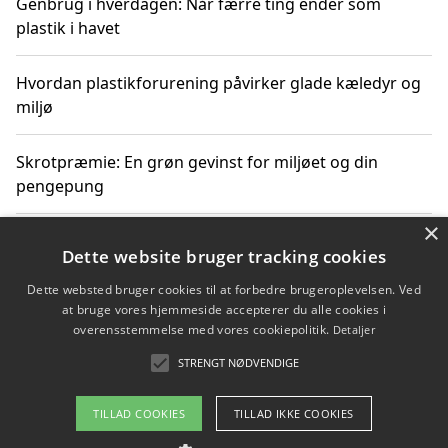
Genbrug i hverdagen: Når færre ting ender som
plastik i havet
Hvordan plastikforurening påvirker glade kæledyr og
miljø
Skrotpræmie: En grøn gevinst for miljøet og din
pengepung
×
Hvordan blåfade med rist kan hjælpe med at reducere
Dette website bruger tracking cookies
plastik i havet
Dette websted bruger cookies til at forbedre brugeroplevelsen. Ved
at bruge vores hjemmeside accepterer du alle cookies i
Spil kasinospil på et troværdigt online casino: Din
overensstemmelse med vores cookiepolitik.
Detaljer
guide til sikker og sjov underholdning
STRENGT NØDVENDIGE
TILLAD COOKIES
TILLAD IKKE COOKIES
Copyright 2026 - Pilanto Aps