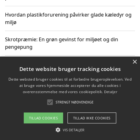
Hvordan plastikforurening påvirker glade kæledyr og
miljø
Skrotpræmie: En grøn gevinst for miljøet og din
pengepung
×
Hvordan blåfade med rist kan hjælpe med at reducere
Dette website bruger tracking cookies
plastik i havet
Dette websted bruger cookies til at forbedre brugeroplevelsen. Ved
at bruge vores hjemmeside accepterer du alle cookies i
Spil kasinospil på et troværdigt online casino: Din
overensstemmelse med vores cookiepolitik.
Detaljer
guide til sikker og sjov underholdning
STRENGT NØDVENDIGE
TILLAD COOKIES
TILLAD IKKE COOKIES
Copyright 2026 - Pilanto Aps
VIS DETALJER
Om / kontakt
Blog
Betingelser