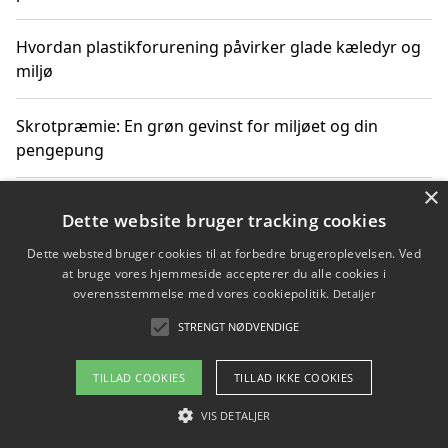
Hvordan plastikforurening påvirker glade kæledyr og
miljø
Skrotpræmie: En grøn gevinst for miljøet og din
pengepung
×
Hvordan blåfade med rist kan hjælpe med at reducere
Dette website bruger tracking cookies
plastik i havet
Dette websted bruger cookies til at forbedre brugeroplevelsen. Ved
at bruge vores hjemmeside accepterer du alle cookies i
Spil kasinospil på et troværdigt online casino: Din
overensstemmelse med vores cookiepolitik.
Detaljer
guide til sikker og sjov underholdning
STRENGT NØDVENDIGE
TILLAD COOKIES
TILLAD IKKE COOKIES
Copyright 2026 - Pilanto Aps
VIS DETALJER
Om / kontakt
Blog
Betingelser