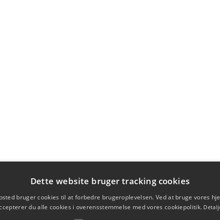
Dette website bruger tracking cookies
sted bruger cookies til at forbedre brugeroplevelsen. Ved at bruge vores 
ccepterer du alle cookies i overensstemmelse med vores cookiepolitik.
Detalj