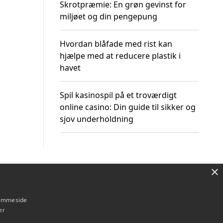
Skrotpræmie: En grøn gevinst for
miljøet og din pengepung
Hvordan blåfade med rist kan
hjælpe med at reducere plastik i
havet
Spil kasinospil på et troværdigt
online casino: Din guide til sikker og
sjov underholdning
×
Om / kontakt
Blog
Betingelser
hjemmeside
er