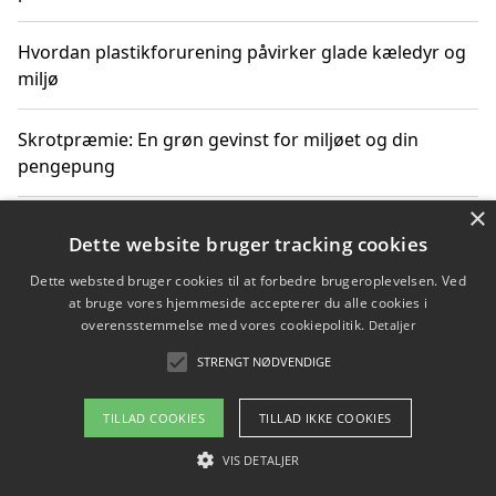
Hvordan plastikforurening påvirker glade kæledyr og
miljø
Skrotpræmie: En grøn gevinst for miljøet og din
pengepung
×
Hvordan blåfade med rist kan hjælpe med at reducere
Dette website bruger tracking cookies
plastik i havet
Dette websted bruger cookies til at forbedre brugeroplevelsen. Ved
at bruge vores hjemmeside accepterer du alle cookies i
Spil kasinospil på et troværdigt online casino: Din
overensstemmelse med vores cookiepolitik.
Detaljer
guide til sikker og sjov underholdning
STRENGT NØDVENDIGE
TILLAD COOKIES
TILLAD IKKE COOKIES
Copyright 2026 - Pilanto Aps
VIS DETALJER
Om / kontakt
Blog
Betingelser