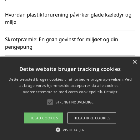
Hvordan plastikforurening påvirker glade kæledyr og
miljø
Skrotpræmie: En grøn gevinst for miljøet og din
pengepung
×
Hvordan blåfade med rist kan hjælpe med at reducere
Dette website bruger tracking cookies
plastik i havet
Dette websted bruger cookies til at forbedre brugeroplevelsen. Ved
at bruge vores hjemmeside accepterer du alle cookies i
Spil kasinospil på et troværdigt online casino: Din
overensstemmelse med vores cookiepolitik.
Detaljer
guide til sikker og sjov underholdning
STRENGT NØDVENDIGE
TILLAD COOKIES
TILLAD IKKE COOKIES
Copyright 2026 - Pilanto Aps
VIS DETALJER
Om / kontakt
Blog
Betingelser