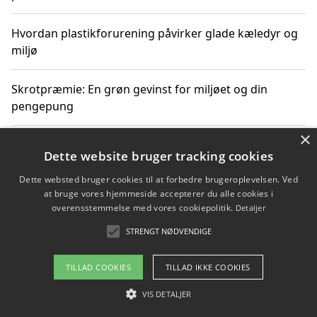
Hvordan plastikforurening påvirker glade kæledyr og
miljø
Skrotpræmie: En grøn gevinst for miljøet og din
pengepung
×
Hvordan blåfade med rist kan hjælpe med at reducere
Dette website bruger tracking cookies
plastik i havet
Dette websted bruger cookies til at forbedre brugeroplevelsen. Ved
at bruge vores hjemmeside accepterer du alle cookies i
Spil kasinospil på et troværdigt online casino: Din
overensstemmelse med vores cookiepolitik.
Detaljer
guide til sikker og sjov underholdning
STRENGT NØDVENDIGE
TILLAD COOKIES
TILLAD IKKE COOKIES
Copyright 2026 - Pilanto Aps
VIS DETALJER
Om / kontakt
Blog
Betingelser