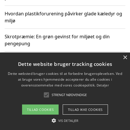
Hvordan plastikforurening påvirker glade kæledyr og
miljø
Skrotpræmie: En grøn gevinst for miljøet og din
pengepung
×
Hvordan blåfade med rist kan hjælpe med at reducere
Dette website bruger tracking cookies
plastik i havet
Dette websted bruger cookies til at forbedre brugeroplevelsen. Ved
at bruge vores hjemmeside accepterer du alle cookies i
Spil kasinospil på et troværdigt online casino: Din
overensstemmelse med vores cookiepolitik.
Detaljer
guide til sikker og sjov underholdning
STRENGT NØDVENDIGE
TILLAD COOKIES
TILLAD IKKE COOKIES
Copyright 2026 - Pilanto Aps
VIS DETALJER
Om / kontakt
Blog
Betingelser