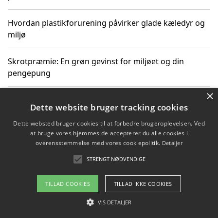
Hvordan plastikforurening påvirker glade kæledyr og
miljø
Skrotpræmie: En grøn gevinst for miljøet og din
pengepung
×
Hvordan blåfade med rist kan hjælpe med at reducere
Dette website bruger tracking cookies
plastik i havet
Dette websted bruger cookies til at forbedre brugeroplevelsen. Ved
at bruge vores hjemmeside accepterer du alle cookies i
Spil kasinospil på et troværdigt online casino: Din
overensstemmelse med vores cookiepolitik.
Detaljer
guide til sikker og sjov underholdning
STRENGT NØDVENDIGE
TILLAD COOKIES
TILLAD IKKE COOKIES
Copyright 2026 - Pilanto Aps
VIS DETALJER
Om / kontakt
Blog
Betingelser