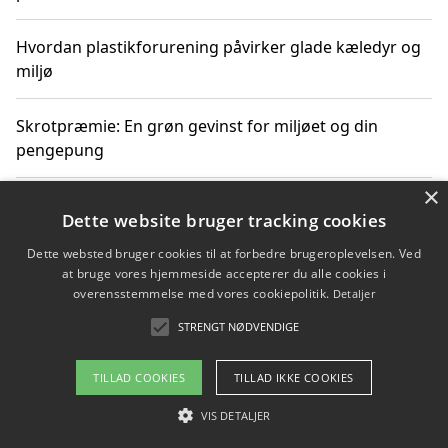
Hvordan plastikforurening påvirker glade kæledyr og
miljø
Skrotpræmie: En grøn gevinst for miljøet og din
pengepung
×
Hvordan blåfade med rist kan hjælpe med at reducere
Dette website bruger tracking cookies
plastik i havet
Dette websted bruger cookies til at forbedre brugeroplevelsen. Ved
at bruge vores hjemmeside accepterer du alle cookies i
Spil kasinospil på et troværdigt online casino: Din
overensstemmelse med vores cookiepolitik.
Detaljer
guide til sikker og sjov underholdning
STRENGT NØDVENDIGE
TILLAD COOKIES
TILLAD IKKE COOKIES
Copyright 2026 - Pilanto Aps
VIS DETALJER
Om / kontakt
Blog
Betingelser