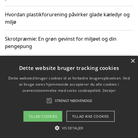
Hvordan plastikforurening påvirker glade kæledyr og
miljø
Skrotpræmie: En grøn gevinst for miljøet og din
pengepung
×
Hvordan blåfade med rist kan hjælpe med at reducere
Dette website bruger tracking cookies
plastik i havet
Dette websted bruger cookies til at forbedre brugeroplevelsen. Ved
at bruge vores hjemmeside accepterer du alle cookies i
Spil kasinospil på et troværdigt online casino: Din
overensstemmelse med vores cookiepolitik.
Detaljer
guide til sikker og sjov underholdning
STRENGT NØDVENDIGE
TILLAD COOKIES
TILLAD IKKE COOKIES
Copyright 2026 - Pilanto Aps
VIS DETALJER
Om / kontakt
Blog
Betingelser