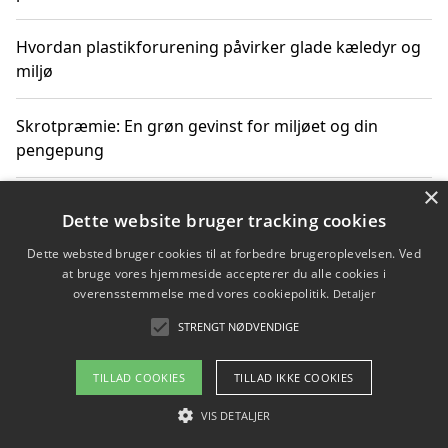
Hvordan plastikforurening påvirker glade kæledyr og
miljø
Skrotpræmie: En grøn gevinst for miljøet og din
pengepung
×
Hvordan blåfade med rist kan hjælpe med at reducere
Dette website bruger tracking cookies
plastik i havet
Dette websted bruger cookies til at forbedre brugeroplevelsen. Ved
at bruge vores hjemmeside accepterer du alle cookies i
Spil kasinospil på et troværdigt online casino: Din
overensstemmelse med vores cookiepolitik.
Detaljer
guide til sikker og sjov underholdning
STRENGT NØDVENDIGE
TILLAD COOKIES
TILLAD IKKE COOKIES
Copyright 2026 - Pilanto Aps
VIS DETALJER
Om / kontakt
Blog
Betingelser