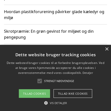
Hvordan plastikforurening påvirker glade kæledyr og
miljø
Skrotpræmie: En grøn gevinst for miljøet og din
pengepung
×
Hvordan blåfade med rist kan hjælpe med at reducere
Dette website bruger tracking cookies
plastik i havet
Dette websted bruger cookies til at forbedre brugeroplevelsen. Ved
at bruge vores hjemmeside accepterer du alle cookies i
Spil kasinospil på et troværdigt online casino: Din
overensstemmelse med vores cookiepolitik.
Detaljer
guide til sikker og sjov underholdning
STRENGT NØDVENDIGE
TILLAD COOKIES
TILLAD IKKE COOKIES
Copyright 2026 - Pilanto Aps
VIS DETALJER
Om / kontakt
Blog
Betingelser