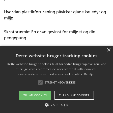
Hvordan plastikforurening påvirker glade kæledyr og
miljø
Skrotpræmie: En grøn gevinst for miljøet og din
pengepung
×
Hvordan blåfade med rist kan hjælpe med at reducere
Dette website bruger tracking cookies
plastik i havet
Dette websted bruger cookies til at forbedre brugeroplevelsen. Ved
at bruge vores hjemmeside accepterer du alle cookies i
Spil kasinospil på et troværdigt online casino: Din
overensstemmelse med vores cookiepolitik.
Detaljer
guide til sikker og sjov underholdning
STRENGT NØDVENDIGE
TILLAD COOKIES
TILLAD IKKE COOKIES
Copyright 2026 - Pilanto Aps
VIS DETALJER
Om / kontakt
Blog
Betingelser