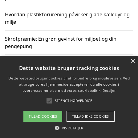
Hvordan plastikforurening påvirker glade kæledyr og
miljø
Skrotpræmie: En grøn gevinst for miljøet og din
pengepung
×
Hvordan blåfade med rist kan hjælpe med at reducere
Dette website bruger tracking cookies
plastik i havet
Dette websted bruger cookies til at forbedre brugeroplevelsen. Ved
at bruge vores hjemmeside accepterer du alle cookies i
Spil kasinospil på et troværdigt online casino: Din
overensstemmelse med vores cookiepolitik.
Detaljer
guide til sikker og sjov underholdning
STRENGT NØDVENDIGE
TILLAD COOKIES
TILLAD IKKE COOKIES
Copyright 2026 - Pilanto Aps
VIS DETALJER
Om / kontakt
Blog
Betingelser