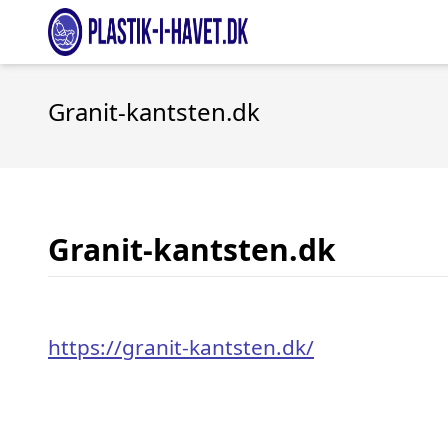
Granit-kantsten.dk
Granit-kantsten.dk
https://granit-kantsten.dk/