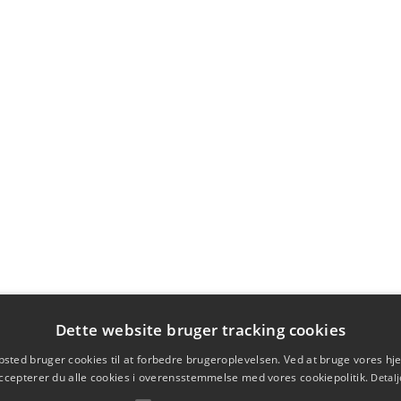
Dette website bruger tracking cookies
sted bruger cookies til at forbedre brugeroplevelsen. Ved at bruge vores 
ccepterer du alle cookies i overensstemmelse med vores cookiepolitik.
Detalj