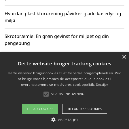
Hvordan plastikforurening påvirker glade kæledyr og
miljø
Skrotpræmie: En grøn gevinst for miljøet og din
pengepung
×
Hvordan blåfade med rist kan hjælpe med at reducere
Dette website bruger tracking cookies
plastik i havet
Dette websted bruger cookies til at forbedre brugeroplevelsen. Ved
at bruge vores hjemmeside accepterer du alle cookies i
Spil kasinospil på et troværdigt online casino: Din
overensstemmelse med vores cookiepolitik.
Detaljer
guide til sikker og sjov underholdning
STRENGT NØDVENDIGE
TILLAD COOKIES
TILLAD IKKE COOKIES
Copyright 2026 - Pilanto Aps
VIS DETALJER
Om / kontakt
Blog
Betingelser