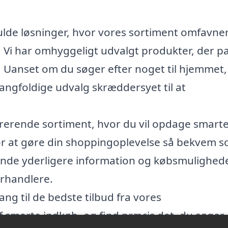
fulde løsninger, hvor vores sortiment omfavner
ør. Vi har omhyggeligt udvalgt produkter, der p
r. Uanset om du søger efter noget til hjemmet,
mangfoldige udvalg skræddersyet til at
spirerende sortiment, hvor du vil opdage smart
 For at gøre din shoppingoplevelse så bekvem 
 finde yderligere information og købsmulighed
forhandlere.
gang til de bedste tilbud fra vores
marte indkøb, og find præcis det, du søger. 