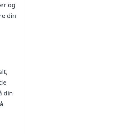
ser og
re din
lt,
nde
å din
på