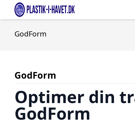
GodForm
GodForm
Optimer din t
GodForm