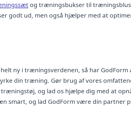
æningssæt
og træningsbukser til træningsblu
un ser godt ud, men også hjælper med at optime
r helt ny i træningsverdenen, så har GodForm a
tyrke din træning. Gør brug af vores omfatte
 træningstøj, og lad os hjælpe dig med at opn
æn smart, og lad GodForm være din partner 