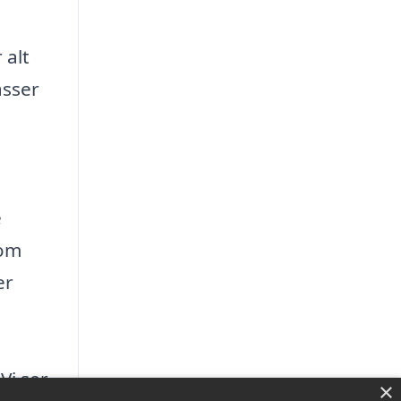
 alt
asser
e
som
er
Vi ser
×