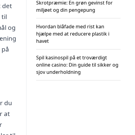
Skrotpræmie: En grøn gevinst for
t det
miljøet og din pengepung
til
Hvordan blåfade med rist kan
mål og
hjælpe med at reducere plastik i
ræning
havet
e på
Spil kasinospil på et troværdigt
online casino: Din guide til sikker og
sjov underholdning
r du
r at
r