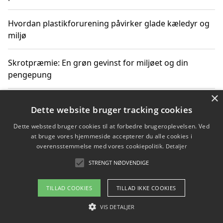
Hvordan plastikforurening påvirker glade kæledyr og
miljø
Skrotpræmie: En grøn gevinst for miljøet og din
pengepung
×
Hvordan blåfade med rist kan hjælpe med at reducere
Dette website bruger tracking cookies
plastik i havet
Dette websted bruger cookies til at forbedre brugeroplevelsen. Ved
at bruge vores hjemmeside accepterer du alle cookies i
Spil kasinospil på et troværdigt online casino: Din
overensstemmelse med vores cookiepolitik.
Detaljer
guide til sikker og sjov underholdning
STRENGT NØDVENDIGE
TILLAD COOKIES
TILLAD IKKE COOKIES
Copyright 2026 - Pilanto Aps
VIS DETALJER
Om / kontakt
Blog
Betingelser