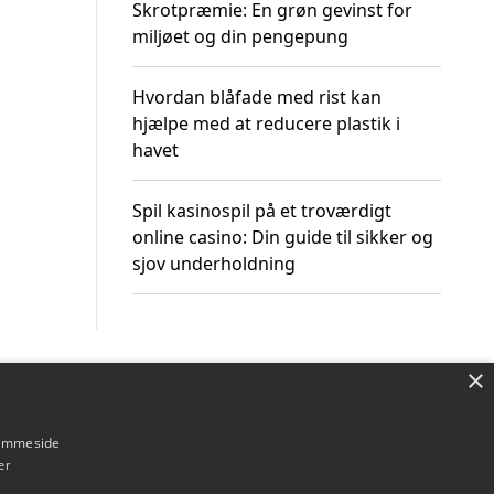
Skrotpræmie: En grøn gevinst for
miljøet og din pengepung
Hvordan blåfade med rist kan
hjælpe med at reducere plastik i
havet
Spil kasinospil på et troværdigt
online casino: Din guide til sikker og
sjov underholdning
×
Om / kontakt
Blog
Betingelser
hjemmeside
er