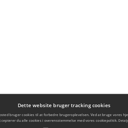
Dette website bruger tracking cookies
sted bruger cookies til at forbedre brugeroplevelsen. Ved at bruge vores 
ccepterer du alle cookies i overensstemmelse med vores cookiepolitik.
Detalj