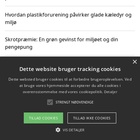
Hvordan plastikforurening påvirker glade kæledyr og
miljø
Skrotpræmie: En grøn gevinst for miljøet og din
pengepung
×
Hvordan blåfade med rist kan hjælpe med at reducere
Dette website bruger tracking cookies
plastik i havet
Dette websted bruger cookies til at forbedre brugeroplevelsen. Ved
at bruge vores hjemmeside accepterer du alle cookies i
Spil kasinospil på et troværdigt online casino: Din
overensstemmelse med vores cookiepolitik.
Detaljer
guide til sikker og sjov underholdning
STRENGT NØDVENDIGE
TILLAD COOKIES
TILLAD IKKE COOKIES
Copyright 2026 - Pilanto Aps
VIS DETALJER
Om / kontakt
Blog
Betingelser