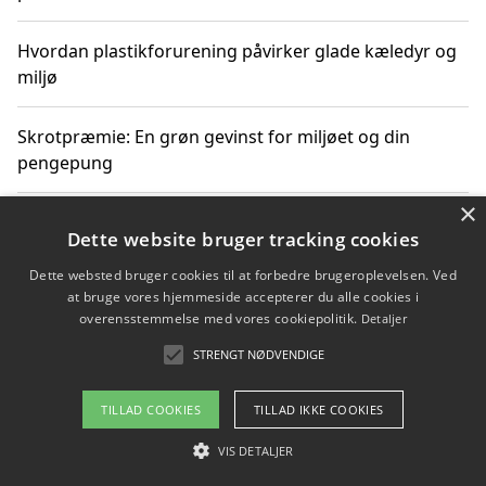
Hvordan plastikforurening påvirker glade kæledyr og
miljø
Skrotpræmie: En grøn gevinst for miljøet og din
pengepung
×
Hvordan blåfade med rist kan hjælpe med at reducere
Dette website bruger tracking cookies
plastik i havet
Dette websted bruger cookies til at forbedre brugeroplevelsen. Ved
at bruge vores hjemmeside accepterer du alle cookies i
Spil kasinospil på et troværdigt online casino: Din
overensstemmelse med vores cookiepolitik.
Detaljer
guide til sikker og sjov underholdning
STRENGT NØDVENDIGE
TILLAD COOKIES
TILLAD IKKE COOKIES
Copyright 2026 - Pilanto Aps
VIS DETALJER
Om / kontakt
Blog
Betingelser