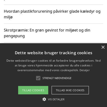
Hvordan plastikforurening påvirker glade kæledyr og
miljø
Skrotpræmie: En grøn gevinst for miljøet og din
pengepung
×
Hvordan blåfade med rist kan hjælpe med at reducere
Dette website bruger tracking cookies
plastik i havet
Dette websted bruger cookies til at forbedre brugeroplevelsen. Ved
at bruge vores hjemmeside accepterer du alle cookies i
Spil kasinospil på et troværdigt online casino: Din
overensstemmelse med vores cookiepolitik.
Detaljer
guide til sikker og sjov underholdning
STRENGT NØDVENDIGE
TILLAD COOKIES
TILLAD IKKE COOKIES
Copyright 2026 - Pilanto Aps
VIS DETALJER
Om / kontakt
Blog
Betingelser